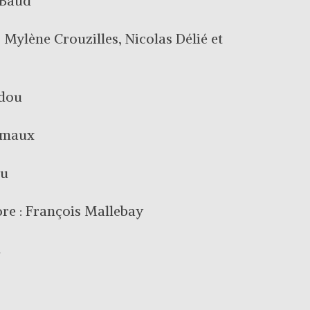
 Baud
Mylène Crouzilles, Nicolas Délié et
rdou
umaux
ou
ore : François Mallebay
l