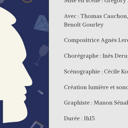
Mise en scène : Grégory
Avec : Thomas Cauchon, 
Benoît Gourley
Compositrice Agnès Le
Chorégraphe : Inès Der
Scénographie : Cécile K
Création lumière et son
Graphiste : Manon Séna
Durée : 1h15