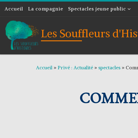
Accueil
Skip to content
La compagnie
Spectacles jeune public
Les Souffleurs d'His
Accueil
»
Privé : Actualité
»
spectacles
»
Comme
COMMEN