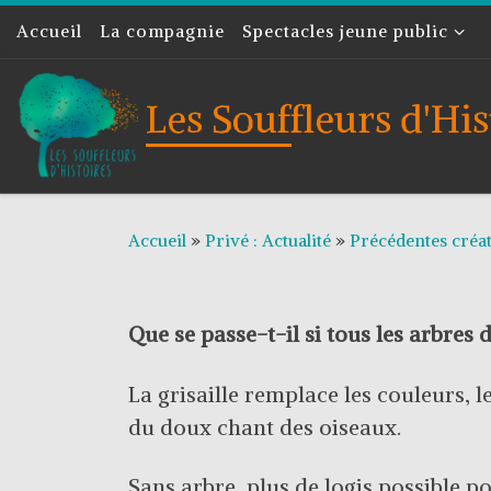
Accueil
Skip to content
La compagnie
Spectacles jeune public
Les Souffleurs d'His
Accueil
»
Privé : Actualité
»
Précédentes créa
Que se passe-t-il si tous les arbres d
La grisaille remplace les couleurs, l
du doux chant des oiseaux.
Sans arbre, plus de logis possible p