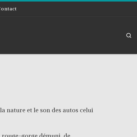
Contact
S
la nature et le son des autos celui
tit rouge-gorge démuni, de