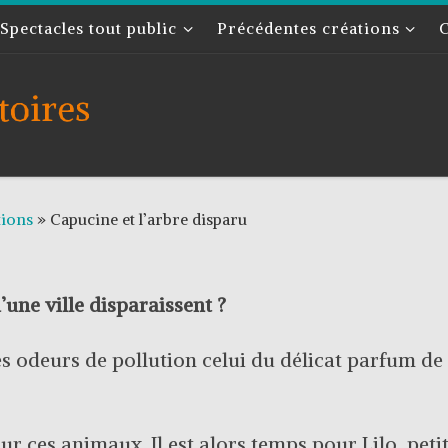
Spectacles tout public
Précédentes créations
toires
tions
»
Capucine et l’arbre disparu
’une ville disparaissent ?
es odeurs de pollution celui du délicat parfum de 
our ces animaux. Il est alors temps pour Lilo, pe